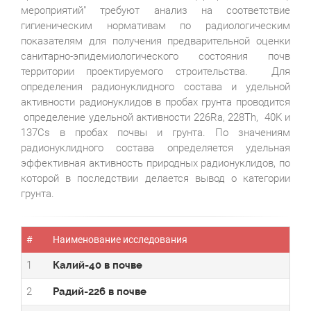
мероприятий" требуют анализ на соответствие
гигиеническим нормативам по радиологическим
показателям для получения предварительной оценки
санитарно-эпидемиологического состояния почв
территории проектируемого строительства. Для
определения радионуклидного состава и удельной
активности радионуклидов в пробах грунта проводится
определение удельной активности 226Ra, 228Th, 40K и
137Cs в пробах почвы и грунта. По значениям
радионуклидного состава определяется удельная
эффективная активность природных радионуклидов, по
которой в последствии делается вывод о категории
грунта.
#
Наименование исследования
1
Калий-40 в почве
2
Радий-226 в почве