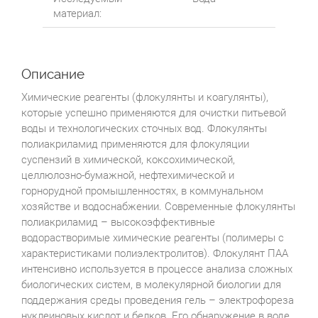
материал:
Описание
Химические реагенты (флокулянты и коагулянты),
которые успешно применяются для очистки питьевой
воды и технологических сточных вод. Флокулянты
полиакриламид применяются для флокуляции
суспензий в химической, коксохимической,
целлюлозно-бумажной, нефтехимической и
горнорудной промышленностях, в коммунальном
хозяйстве и водоснабжении. Современные флокулянты
полиакриламид – высокоэффективные
водорастворимые химические реагенты (полимеры с
характеристиками полиэлектролитов). Флокулянт ПАА
интенсивно используется в процессе анализа сложных
биологических систем, в молекулярной биологии для
поддержания среды проведения гель – электрофореза
нуклеиновых кислот и белков. Его обнаружение в воде