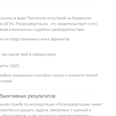
казчику в виде Протокола испытаний на бумажном
во ФГИС Росаккредитации, что свидетельствует о его
анов и возможных судебных разбирательствах.
им из представленных ниже вариантов:
е при сдаче проб в лабораторию
рота (ЭДО)
 любым указанным способом только с момента полной
ытаний.
бъективных результатов
льной службе по аккредитации «Росаккредитация» имеет
комплексно решать задачи, связанные с оценкой и
 оборудование, а так же использование передовых