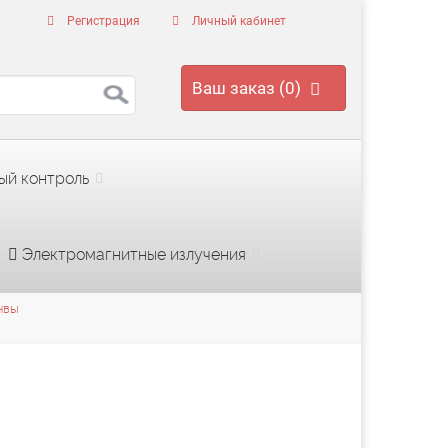
Регистрация
Личный кабинет
Ваш заказ (0)
ый контроль
Электромагнитные излучения
чвы
 в почве
Цисты кишечных патогенных простейших в почве