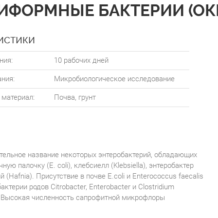
ОРМНЫЕ БАКТЕРИИ (ОКБ), 
истики
ния:
10 рабочих дней
ния:
Микробиологическое исследование
материал:
Почва, грунт
тельное название некоторых энтеробактерий, обладающих
 палочку (E. coli), клебсиелл (Klebsiella), энтеробактер
й (Hafnia). Присутствие в почве E.coli и Enterococcus faecalis
терии родов Citrobacter, Enterobacter и Clostridium
ие. Высокая численность сапрофитной микрофлоры