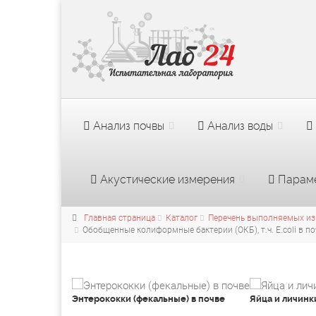
Анализ почвы
Анализ воды
Акустические измерения
Параме
Главная страница
Каталог
Перечень выполняемых из
Обобщенные колиформные бактерии (ОКБ), т.ч. E.coli в по
Энтерококки (фекальные) в почве
Яйца и личинк