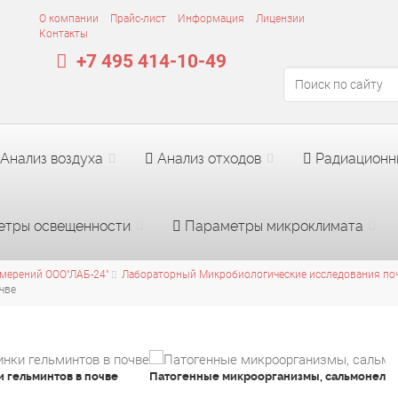
О компании
Прайс-лист
Информация
Лицензии
Контакты
+7 495 414-10-49
Анализ воздуха
Анализ отходов
Радиационн
тры освещенности
Параметры микроклимата
мерений ООО"ЛАБ-24"
Лабораторный Микробиологические исследования по
чве
и гельминтов в почве
Патогенные микроорганизмы, сальмонеллы